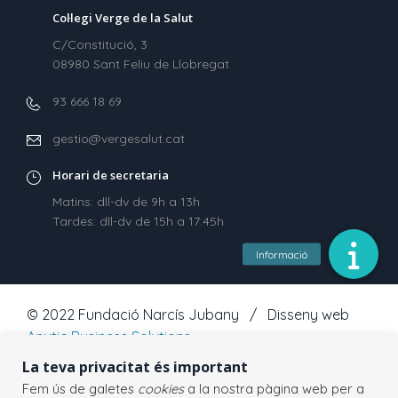
Col·legi Verge de la Salut
C/Constitució, 3
08980 Sant Feliu de Llobregat
93 666 18 69
gestio@vergesalut.cat
Horari de secretaria
Matins: dll-dv de 9h a 13h
Tardes: dll-dv de 15h a 17:45h
© 2022 Fundació Narcís Jubany / Disseny web
Anytic Business Solutions
La teva privacitat és important
Fem ús de galetes
cookies
a la nostra pàgina web per a