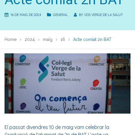
16 DE MAIG DE 2024
GENERAL
BY
VDS VERGE DE LA SALUT
Home
2024
maig
16
Acte comiat 2n BAT
El passat divendres 10 de maig vam celebrar la
Graduació de l’alumnat de 2n de BAT. L’acte va