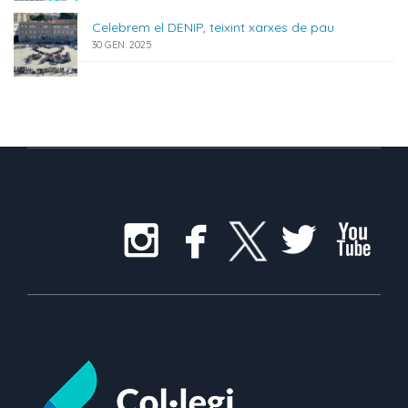
Celebrem el DENIP, teixint xarxes de pau
30 GEN. 2025