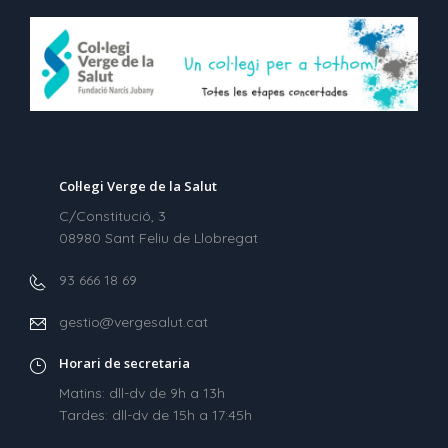
Col·legi Verge de la Salut
C/Constitució, 3
08980 Sant Feliu de Llobregat
93 666 18 69
gestio@vergesalut.cat
Horari de secretaria
Matins: dll-dv de 9h a 13h
Tardes: dll-dv de 15h a 17:45h