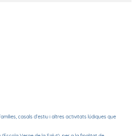
ílies, casals d’estiu i altres activitats lúdiques que
scola Verge de la Salut), per a la finalitat de