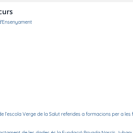
 curs
 d'Ensenyament
l’escola Verge de la Salut referides a formacions per a les fam
ctament de les dades és la Fundació Privada Narcís Jubany (E