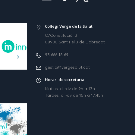
Col·legi Verge de la Salut
C/Constitució, 3
08980 Sant Feliu de Llobregat
93 666 18 69
gestio@vergesalut.cat
Horari de secretaria
Matins: dll-dv de 9h a 13h
Tardes: dll-dv de 15h a 17:45h