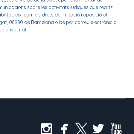
unicacions sobre les activitats lúdiques que realitzi
litat, així com els drets de limitació i oposició al
egat, 08980 de Barcelona o bé per correu electrònic a
de privacitat
.