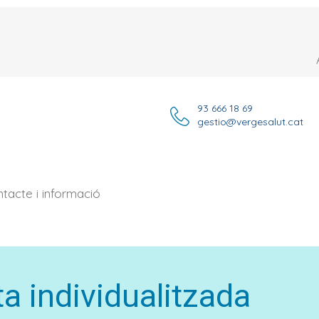
93 666 18 69
gestio@vergesalut.cat
tacte i informació
ta individualitzada