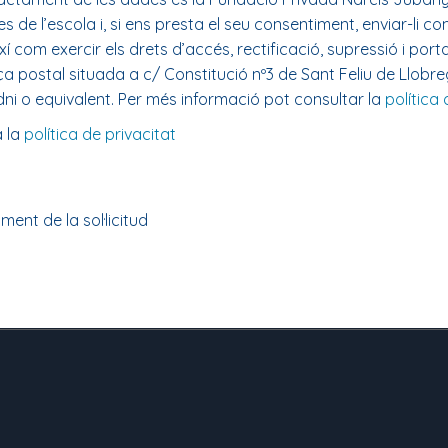
e l’escola i, si ens presta el seu consentiment, enviar-li com
com exercir els drets d’accés, rectificació, supressió i portabi
a postal situada a c/ Constitució nº3 de Sant Feliu de Llobr
i o equivalent. Per més informació pot consultar la
política 
a la
política de privacitat
ent de la sol·licitud