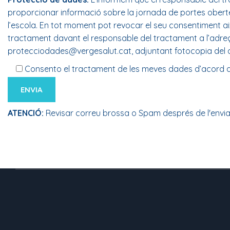
proporcionar informació sobre la jornada de portes obertes d
l’escola. En tot moment pot revocar el seu consentiment així 
tractament davant el responsable del tractament a l’adreç
protecciodades@vergesalut.cat, adjuntant fotocopia del dn
Consento
el tractament de les meves dades d’acord 
ATENCIÓ:
Revisar correu brossa o Spam després de l'enviam