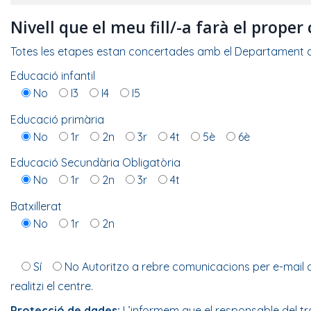
Nivell que el meu fill/-a farà el proper
Totes les etapes estan concertades amb el Departament
Educació infantil
No
I3
I4
I5
Educació primària
No
1r
2n
3r
4t
5è
6è
Educació Secundària Obligatòria
No
1r
2n
3r
4t
Batxillerat
No
1r
2n
Sí
No
Autoritzo a rebre comunicacions per e-mail de 
realitzi el centre.
Protecció de dades:
L’informem que el responsable del tra