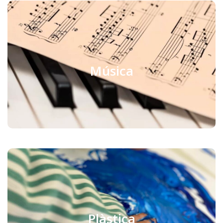
Música
Música
Veure vídeo (Youtube)
Plàsica
Plàstica