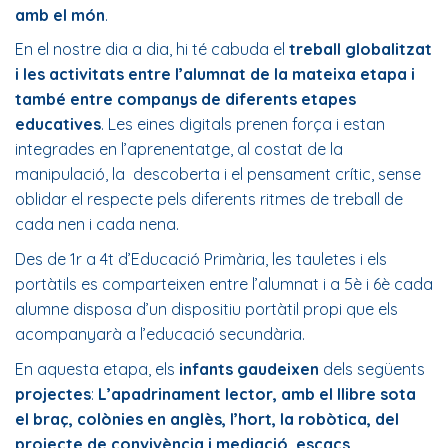
amb el món
.
En el nostre dia a dia, hi té cabuda el
treball globalitzat
i les activitats entre l’alumnat de la mateixa etapa i
també entre companys de diferents etapes
educatives
. Les eines digitals prenen força i estan
integrades en l’aprenentatge, al costat de la
manipulació, la descoberta i el pensament crític, sense
oblidar el respecte pels diferents ritmes de treball de
cada nen i cada nena.
Des de 1r a 4t d’Educació Primària, les tauletes i els
portàtils es comparteixen entre l’alumnat i a 5è i 6è cada
alumne disposa d’un dispositiu portàtil propi que els
acompanyarà a l’educació secundària.
En aquesta etapa, els
infants gaudeixen
dels següents
projectes
:
L’apadrinament lector, amb el llibre sota
el braç, colònies en anglès, l’hort, la robòtica, del
projecte de convivència i mediació, escacs,