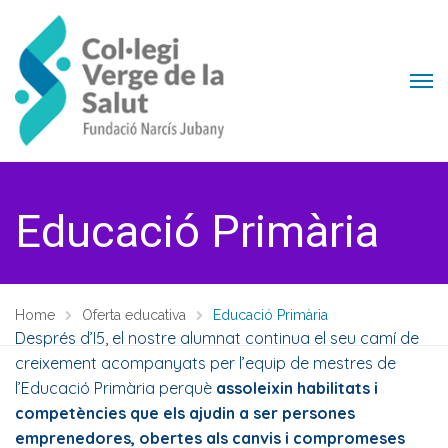
Educació Primària
Home
Oferta educativa
Educació Primària
Després d’I5, el nostre alumnat continua el seu camí de
creixement acompanyats per l’equip de mestres de
l’Educació Primària perquè
assoleixin habilitats i
competències que els ajudin a ser persones
emprenedores, obertes als canvis i compromeses