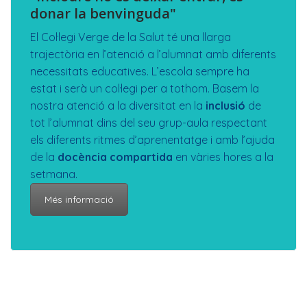
donar la benvinguda"
El Col·legi Verge de la Salut té una llarga
trajectòria en l’atenció a l’alumnat amb diferents
necessitats educatives. L’escola sempre ha
estat i serà un col·legi per a tothom. Basem la
nostra atenció a la diversitat en la
inclusió
de
tot l’alumnat dins del seu grup-aula respectant
els diferents ritmes d’aprenentatge i amb l’ajuda
de la
docència compartida
en vàries hores a la
setmana.
Més informació