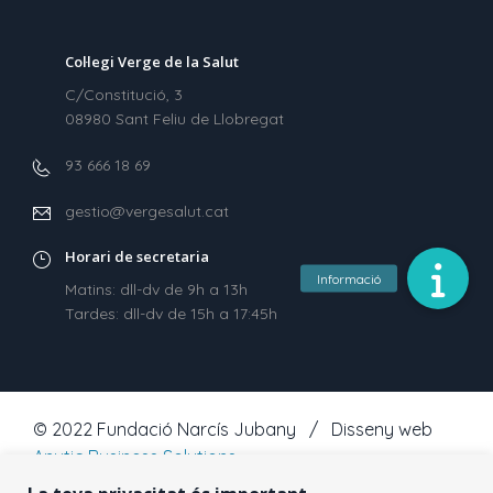
Col·legi Verge de la Salut
C/Constitució, 3
08980 Sant Feliu de Llobregat
93 666 18 69
gestio@vergesalut.cat
Horari de secretaria
Matins: dll-dv de 9h a 13h
Tardes: dll-dv de 15h a 17:45h
© 2022 Fundació Narcís Jubany / Disseny web
Anytic Business Solutions