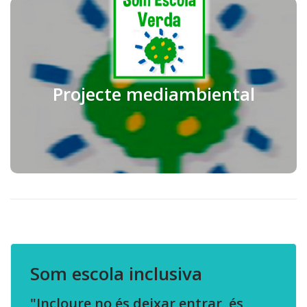
Projecte mediambiental
Projecte mediambiental
Som escola inclusiva
"Incloure no és deixar entrar, és