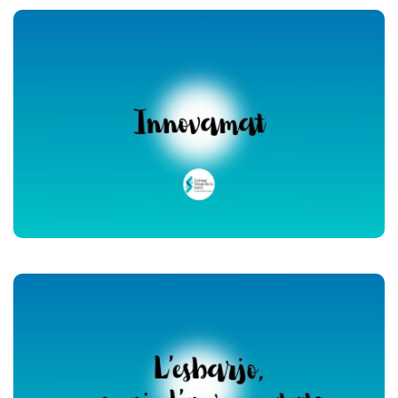
Innovamat - Matemàtiques
manipulatives
Veure vídeo (Youtube)
L'Esbarjo, espai
d'aprenentatge