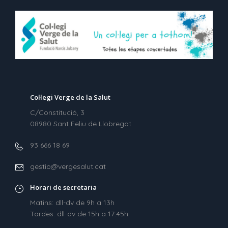
Col·legi Verge de la Salut
C/Constitució, 3
08980 Sant Feliu de Llobregat
93 666 18 69
gestio@vergesalut.cat
Horari de secretaria
Matins: dll-dv de 9h a 13h
Tardes: dll-dv de 15h a 17:45h