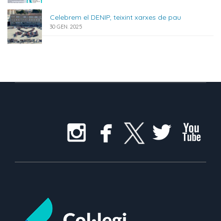
Celebrem el DENIP, teixint xarxes de pau
30 GEN. 2025