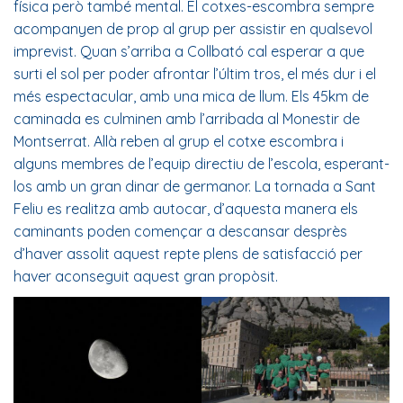
física però també mental. El cotxes-escombra sempre
acompanyen de prop al grup per assistir en qualsevol
imprevist. Quan s’arriba a Collbató cal esperar a que
surti el sol per poder afrontar l’últim tros, el més dur i el
més espectacular, amb una mica de llum. Els 45km de
caminada es culminen amb l’arribada al Monestir de
Montserrat. Allà reben al grup el cotxe escombra i
alguns membres de l’equip directiu de l’escola, esperant-
los amb un gran dinar de germanor. La tornada a Sant
Feliu es realitza amb autocar, d’aquesta manera els
caminants poden començar a descansar desprès
d’haver assolit aquest repte plens de satisfacció per
haver aconseguit aquest gran propòsit.