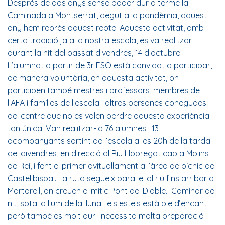
Després de dos anys sense poder dur a terme la
Caminada a Montserrat, degut a la pandèmia, aquest
any hem reprès aquest repte. Aquesta activitat, amb
certa tradició ja a la nostra escola, es va realitzar
durant la nit del passat divendres, 14 d’octubre.
L’alumnat a partir de 3r ESO està convidat a participar,
de manera voluntària, en aquesta activitat, on
participen també mestres i professors, membres de
l’AFA i famílies de l’escola i altres persones conegudes
del centre que no es volen perdre aquesta experiència
tan única. Van realitzar-la 76 alumnes i 13
acompanyants ​sortint de l’escola a les 20h de la tarda
del divendres, en direcció al Riu Llobregat cap a Molins
de Rei, i fent el primer avituallament a l’àrea de pícnic de
Castellbisbal. La ruta segueix paral·lel al riu fins arribar a
Martorell, on creuen el mític Pont del Diable. Caminar de
nit, sota la llum de la lluna i els estels està ple d’encant
però també es molt dur i necessita molta preparació