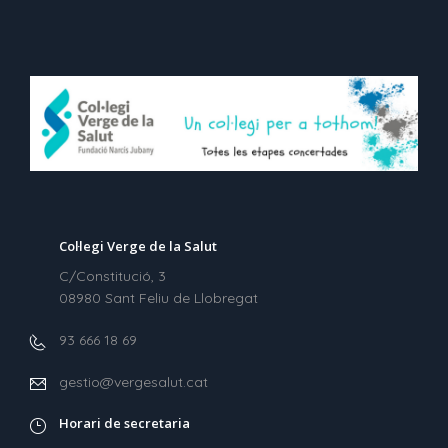
Col·legi Verge de la Salut
C/Constitució, 3
08980 Sant Feliu de Llobregat
93 666 18 69
gestio@vergesalut.cat
Horari de secretaria