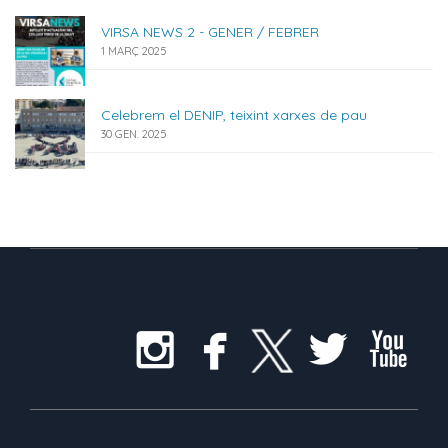
VIRSA NEWS 2 - GENER / FEBRER
1 MARÇ 2025
Celebrem el DENIP, teixint xarxes de pau
30 GEN. 2025