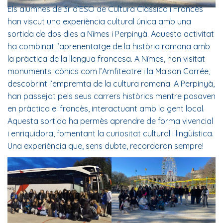
Els alumnes de 3r d’ESO de Cultura Clàssica i Francès
han viscut una experiència cultural única amb una
sortida de dos dies a Nîmes i Perpinyà. Aquesta activitat
ha combinat l’aprenentatge de la història romana amb
la pràctica de la llengua francesa. A Nîmes, han visitat
monuments icònics com l’Amfiteatre i la Maison Carrée,
descobrint l’empremta de la cultura romana. A Perpinyà,
han passejat pels seus carrers històrics mentre posaven
en pràctica el francès, interactuant amb la gent local.
Aquesta sortida ha permès aprendre de forma vivencial
i enriquidora, fomentant la curiositat cultural i lingüística.
Una experiència que, sens dubte, recordaran sempre!