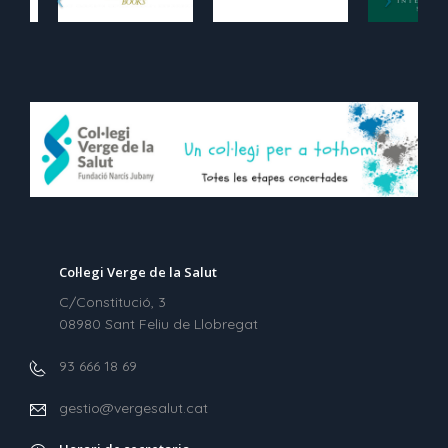
Col·legi Verge de la Salut
C/Constitució, 3
08980 Sant Feliu de Llobregat
93 666 18 69
gestio@vergesalut.cat