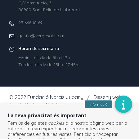
C/Constitució, 3
08980 Sant Feliu de Llobregat
93 666 18 69
gestio@vergesalut.cat
Horari de secretaria
Matins: dll-dv de 9h a 13h
Tardes: dll-dv de 15h a 17:45h
© 2022 Fundació Narcís Jubany / Disseny web
Anytic Business Solutions
La teva privacitat és important
Fem ús de galetes
cookies
a la nostra pàgina web per a
millorar la teva experiència i recordar les teves
preferències en futures visites. Fent clic a "Acceptar