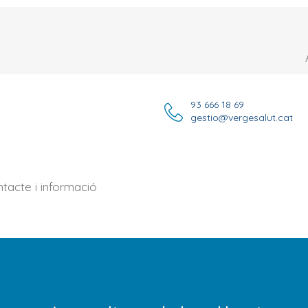
93 666 18 69
gestio@vergesalut.cat
tacte i informació