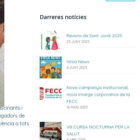
Darreres notícies
Revista de Sant Jordi 2025
25 JUNY 2025
Virsa News
6 JUNY 2025
Nova campanya institucional,
nova imatge corporativa de la
FECC
ascinants i
16 MAIG 2025
stigadors de
iència a tots
VIII CURSA NOCTURNA PER LA
SALUT
9 ABR. 2025