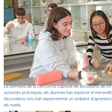
La Setmana de la Ciència ha captivat els estudiants de tot e
activitats pràctiques, els alumnes han explorat el meravellós
Secundària, tots han experimentat un ambient d’aprenentatge
els nivells.