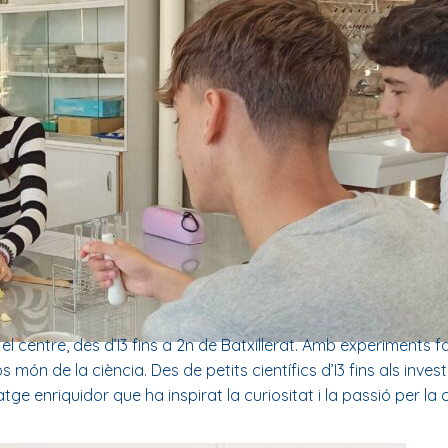
l centre, des d’I3 fins a 2n de Batxillerat. Amb experiments f
 món de la ciència. Des de petits científics d’I3 fins als inve
 enriquidor que ha inspirat la curiositat i la passió per la c