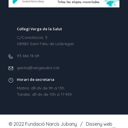
Col·legi Verge de la Salut
C/Constitució, 3
08980 Sant Feliu de Llobregat
93 666 18 69
gestio@vergesalut.cat
Horari de secretaria
Matins: dll-dv de 9h a 13h
Tardes: dll-dv de 15h a 17:45h
© 2022 Fundació Narcís Jubany / Disseny web