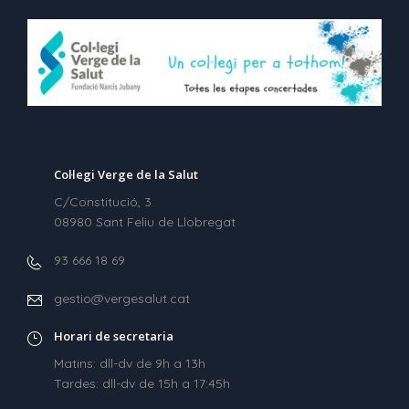
Col·legi Verge de la Salut
C/Constitució, 3
08980 Sant Feliu de Llobregat
93 666 18 69
gestio@vergesalut.cat
Horari de secretaria
Matins: dll-dv de 9h a 13h
Tardes: dll-dv de 15h a 17:45h