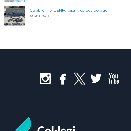
Celebrem el DENIP, teixint xarxes de pau
30 GEN. 2025