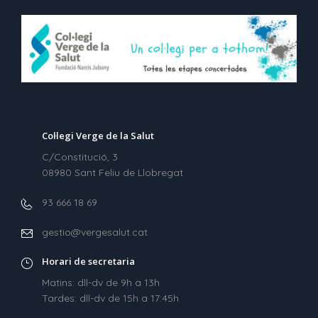
Col·legi Verge de la Salut
C/Constitució, 3
08980 Sant Feliu de Llobregat
93 666 18 69
gestio@vergesalut.cat
Horari de secretaria
Matins: dll-dv de 9h a 13h
Tardes: dll-dv de 15h a 17:45h