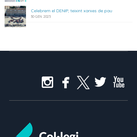
Celebrem el DENIP, teixint xarxes de pau
30 GEN. 2025