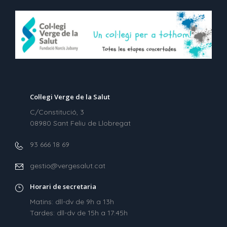
Col·legi Verge de la Salut
C/Constitució, 3
08980 Sant Feliu de Llobregat
93 666 18 69
gestio@vergesalut.cat
Horari de secretaria
Matins: dll-dv de 9h a 13h
Tardes: dll-dv de 15h a 17:45h