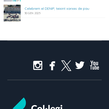
Celebrem el DENIP, teixint xarxes de pau
30 GEN. 2025