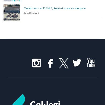
Celebrem el DENIP, teixint xarxes de pau
30 GEN. 2025