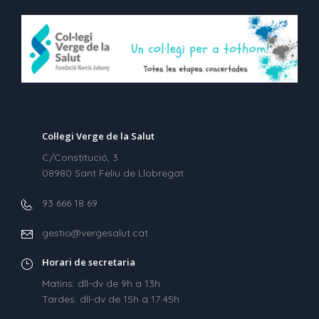
Col·legi Verge de la Salut
C/Constitució, 3
08980 Sant Feliu de Llobregat
93 666 18 69
gestio@vergesalut.cat
Horari de secretaria
Matins: dll-dv de 9h a 13h
Tardes: dll-dv de 15h a 17:45h