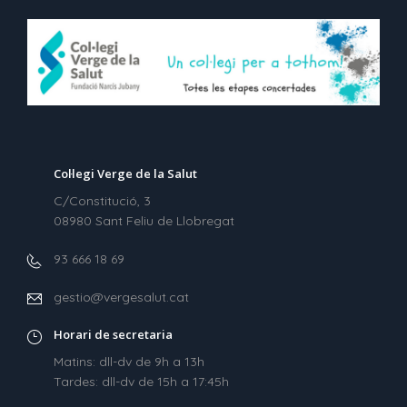
Col·legi Verge de la Salut
C/Constitució, 3
08980 Sant Feliu de Llobregat
93 666 18 69
gestio@vergesalut.cat
Horari de secretaria
Matins: dll-dv de 9h a 13h
Tardes: dll-dv de 15h a 17:45h