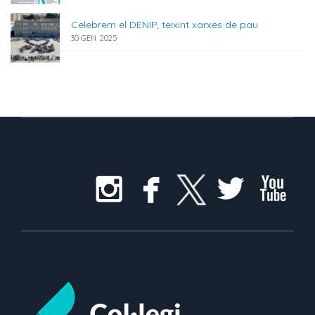
Celebrem el DENIP, teixint xarxes de pau
30 GEN. 2025