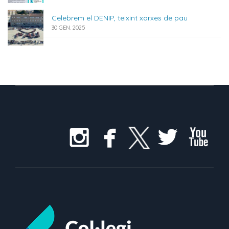
Celebrem el DENIP, teixint xarxes de pau
30 GEN. 2025