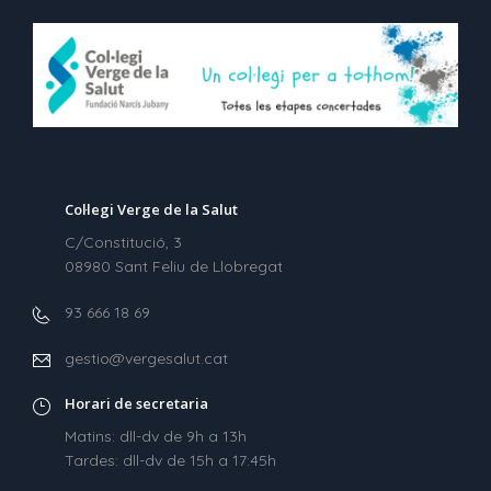
Col·legi Verge de la Salut
C/Constitució, 3
08980 Sant Feliu de Llobregat
93 666 18 69
gestio@vergesalut.cat
Horari de secretaria
Matins: dll-dv de 9h a 13h
Tardes: dll-dv de 15h a 17:45h