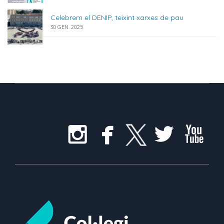
Celebrem el DENIP, teixint xarxes de pau
30 GEN. 2025