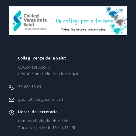
Col·legi Verge de la Salut
C/Constitució, 3
08980 Sant Feliu de Llobregat
93 666 18 69
gestio@vergesalut.cat
Horari de secretaria
Matins: dll-dv de 9h a 13h
Tardes: dll-dv de 15h a 17:45h