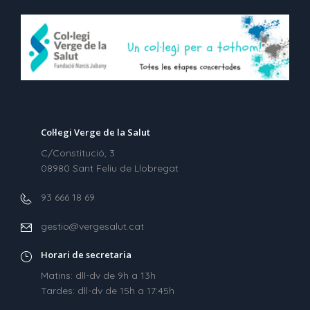
Col·legi Verge de la Salut
C/Constitució, 3
08980 Sant Feliu de Llobregat
93 666 18 69
gestio@vergesalut.cat
Horari de secretaria
Matins: dll-dv de 9h a 13h
Tardes: dll-dv de 15h a 17:45h