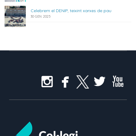
Celebrem el DENIP, teixint xarxes de pau
30 GEN. 2025