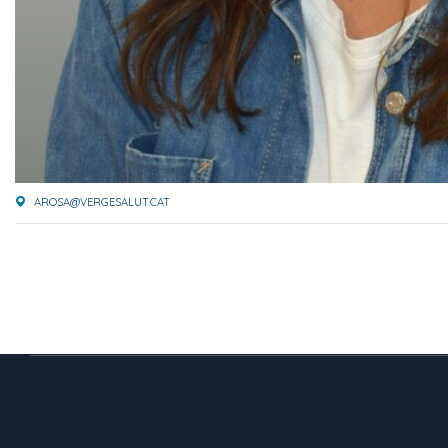
AROSA@VERGESALUT.CAT