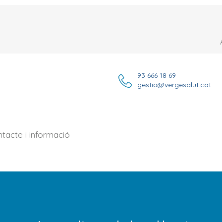
93 666 18 69
gestio@vergesalut.cat
tacte i informació