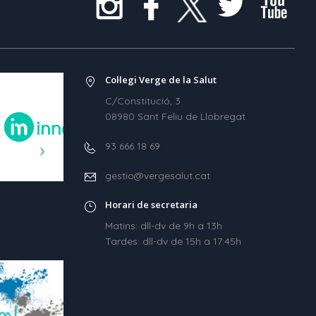
Col·legi Verge de la Salut
C/Constitució, 3
08980 Sant Feliu de Llobregat
93 666 18 69
gestio@vergesalut.cat
Horari de secretaria
Matins: dll-dv de 9h a 13h
Tardes: dll-dv de 15h a 17:45h