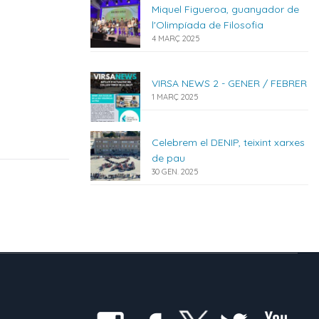
Miquel Figueroa, guanyador de
l'Olimpíada de Filosofia
4 MARÇ 2025
VIRSA NEWS 2 - GENER / FEBRER
1 MARÇ 2025
Celebrem el DENIP, teixint xarxes
de pau
30 GEN. 2025