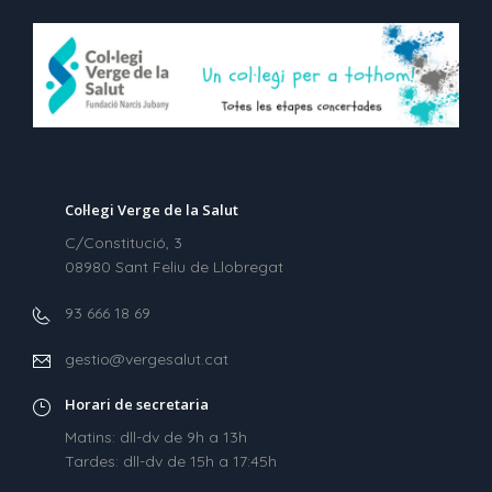
Col·legi Verge de la Salut
C/Constitució, 3
08980 Sant Feliu de Llobregat
93 666 18 69
gestio@vergesalut.cat
Horari de secretaria
Matins: dll-dv de 9h a 13h
Tardes: dll-dv de 15h a 17:45h