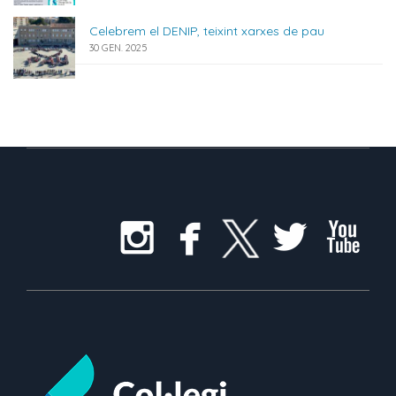
Celebrem el DENIP, teixint xarxes de pau
30 GEN. 2025