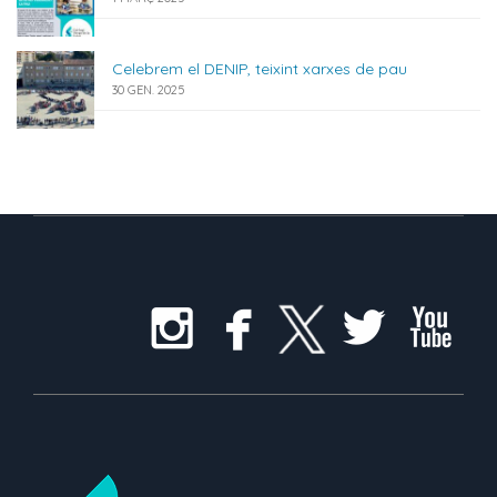
Celebrem el DENIP, teixint xarxes de pau
30 GEN. 2025