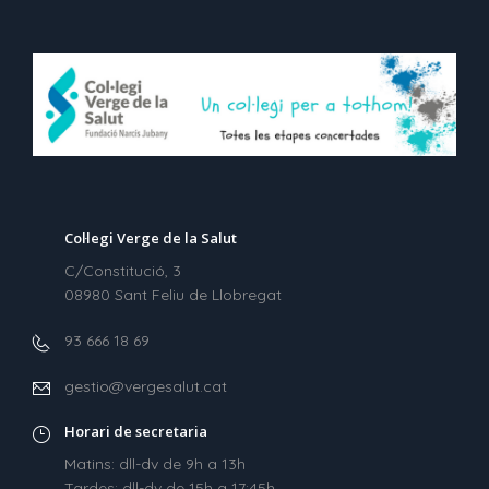
Col·legi Verge de la Salut
C/Constitució, 3
08980 Sant Feliu de Llobregat
93 666 18 69
gestio@vergesalut.cat
Horari de secretaria
Matins: dll-dv de 9h a 13h
Tardes: dll-dv de 15h a 17:45h