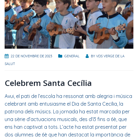
22 DE NOVEMBRE DE 2023
GENERAL
BY
VDS VERGE DE LA
SALUT
Celebrem Santa Cecília
Avui, el pati de l’escola ha ressonat amb alegria i música
celebrant amb entusiasme el Dia de Santa Cecília, la
patrona dels músics. La jornada ha estat marcada per
una sèrie d’actuacions musicals, des d’I3 fins a 6è, que
ens han captivat a tots. L’acte ha estat presentat per
dos alumnes de 6è que han destacat la importància de