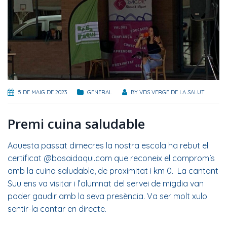
5 DE MAIG DE 2023
GENERAL
BY
VDS VERGE DE LA SALUT
Premi cuina saludable
Aquesta passat dimecres la nostra escola ha rebut el
certificat @bosaidaqui.com que reconeix el compromís
amb la cuina saludable, de proximitat i km 0. La cantant
Suu ens va visitar i l’alumnat del servei de migdia van
poder gaudir amb la seva presència. Va ser molt xulo
sentir-la cantar en directe.