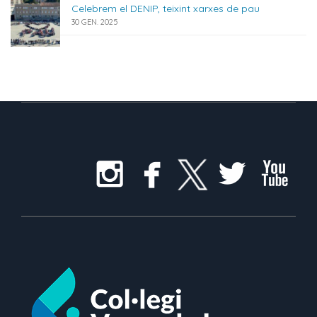
Celebrem el DENIP, teixint xarxes de pau
30 GEN. 2025