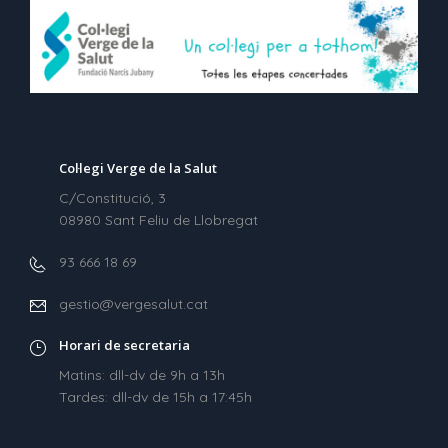
Col·legi Verge de la Salut
C/Constitució, 3
08980 Sant Feliu de Llobregat
93 666 18 69
gestio@vergesalut.cat
Horari de secretaria
Matins: dll-dv de 9h a 13h
Tardes: dll-dv de 15h a 17:45h